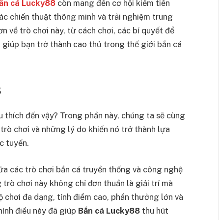
ắn cá Lucky88
còn mang đến cơ hội kiếm tiền
c chiến thuật thông minh và trải nghiệm trung
 về trò chơi này, từ cách chơi, các bí quyết để
 giúp bạn trở thành cao thủ trong thế giới bắn cá
8
êu thích đến vậy? Trong phần này, chúng ta sẽ cùng
 trò chơi và những lý do khiến nó trở thành lựa
c tuyến.
ữa các trò chơi bắn cá truyền thống và công nghệ
trò chơi này không chỉ đơn thuần là giải trí mà
ộ chơi đa dạng, tính điểm cao, phần thưởng lớn và
Chính điều này đã giúp
Bắn cá Lucky88
thu hút