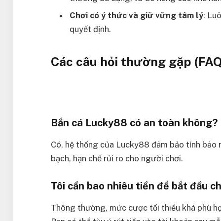
Chơi có ý thức và giữ vững tâm lý
: Lu
quyết định.
Các câu hỏi thường gặp (FA
Bắn cá Lucky88 có an toàn không?
Có, hệ thống của Lucky88 đảm bảo tính bảo 
bạch, hạn chế rủi ro cho người chơi.
Tôi cần bao nhiêu tiền để bắt đầu 
Thông thường, mức cược tối thiểu khá phù hợp