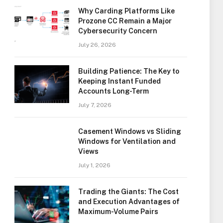
Why Carding Platforms Like
Prozone CC Remain a Major
Cybersecurity Concern
July 26, 2026
Building Patience: The Key to
Keeping Instant Funded
Accounts Long-Term
July 7, 2026
Casement Windows vs Sliding
Windows for Ventilation and
Views
July 1, 2026
Trading the Giants: The Cost
and Execution Advantages of
Maximum-Volume Pairs