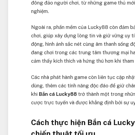
đông đảo người chơi, từ những game thủ mới 
nghiệm.
Ngoài ra, phần mềm của Lucky88 còn đảm bảo
chơi, giúp xây dựng lòng tin và giữ vững uy tí
động, hình ảnh sắc nét cùng âm thanh sống độ
đang chơi trong các trung tâm thương mại ha
cảm thấy kích thích và hứng thú hơn khi tham 
Các nhà phát hành game còn liên tục cập nhậ
dùng, thêm các tính năng độc đáo để giữ chân
khi
Bắn cá Lucky88
trở thành một trong nhữ
cược trực tuyến và được khẳng định bởi sự uy
Cách thực hiện Bắn cá Lucky
chiến thuật tối ưu