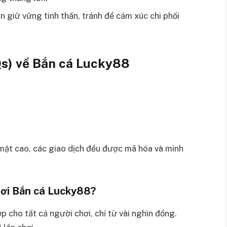
ôn giữ vững tinh thần, tránh để cảm xúc chi phối
Qs) về Bắn cá Lucky88
mật cao, các giao dịch đều được mã hóa và minh
chơi Bắn cá Lucky88?
 cho tất cả người chơi, chỉ từ vài nghìn đồng.