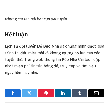
Những cái tên nổi bật của đội tuyển
Kết luận
Lịch sử đội tuyển Bồ Đào Nha
đã chứng minh được quá
trình thi đấu miệt mài và không ngừng nỗ lực của các
tuyển thủ. Trang web thông tin Kèo Nhà Cái luôn cập
nhật miễn phí tin tức bóng đá, truy cập và tìm hiểu
ngay hôm nay nhé.
Facebook
Twitter
Pinterest
LinkedIn
Tumblr
Email