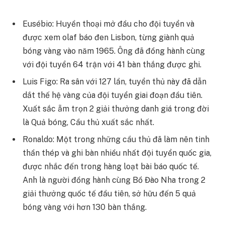
Eusébio: Huyền thoại mở đầu cho đội tuyển và
được xem olaf báo đen Lisbon, từng giành quả
bóng vàng vào năm 1965. Ông đã đồng hành cùng
với đội tuyển 64 trận với 41 bàn thắng được ghi.
Luis Figo: Ra sân với 127 lần, tuyển thủ này đã dẫn
dắt thế hệ vàng của đội tuyển giai đoạn đầu tiên.
Xuất sắc ẵm trọn 2 giải thưởng danh giá trong đời
là Quả bóng, Cầu thủ xuất sắc nhất.
Ronaldo: Một trong những cầu thủ đã làm nên tinh
thần thép và ghi bàn nhiều nhất đội tuyển quốc gia,
được nhắc đến trong hàng loạt bài báo quốc tế.
Anh là người đồng hành cùng Bồ Đào Nha trong 2
giải thưởng quốc tế đầu tiên, sở hữu đến 5 quả
bóng vàng với hơn 130 bàn thắng.