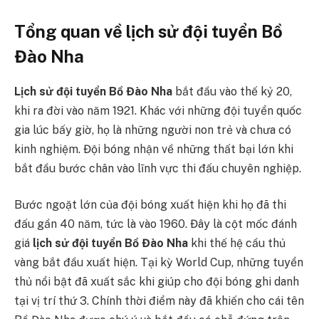
Tổng quan về lịch sử đội tuyển Bồ
Đào Nha
Lịch sử đội tuyển Bồ Đào Nha
bắt đầu vào thế kỷ 20,
khi ra đời vào năm 1921. Khác với những đội tuyển quốc
gia lúc bấy giờ, họ là những người non trẻ và chưa có
kinh nghiệm. Đội bóng nhận về những thất bại lớn khi
bắt đầu bước chân vào lĩnh vực thi đấu chuyên nghiệp.
Bước ngoặt lớn của đội bóng xuất hiện khi họ đã thi
đấu gần 40 năm, tức là vào 1960. Đây là cột mốc đánh
giá
lịch sử đội tuyển Bồ Đào Nha
khi thế hệ cầu thủ
vàng bắt đầu xuất hiện. Tại kỳ World Cup, những tuyển
thủ nổi bật đã xuất sắc khi giúp cho đội bóng ghi danh
tại vị trí thứ 3. Chính thời điểm này đã khiến cho cái tên