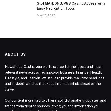
Slot MAHJONGJP88 Casino Access with
Easy Navigation Tools
May 15, 2026
ABOUT US
NewsPaperCast is your go-to source for the latest and most
relevant news across Technology, Business, Finance, Health,
Lifestyle, and Fashion. We strive to provide real-time headlines
and in-depth articles that keep informed minds ahead of the
curve.
Our content is crafted to offer insightful analysis, updates, and
trends from trusted sources, giving you the information you