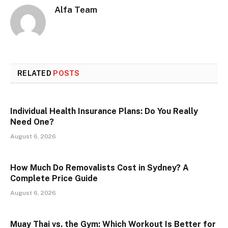
Alfa Team
RELATED
POSTS
Individual Health Insurance Plans: Do You Really
Need One?
August 6, 2026
How Much Do Removalists Cost in Sydney? A
Complete Price Guide
August 6, 2026
Muay Thai vs. the Gym: Which Workout Is Better for