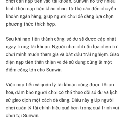
chơi cần nạp tiền vào tài khoản. Sunwin hỗ trợ nhiều
hình thức nạp tiền khác nhau, từ thẻ cào đến chuyển
khoản ngân hàng, giúp người chơi dễ dàng lựa chọn
phương thức thích hợp.
Sau khi nạp tiền thành công, số dư sẽ được cập nhật
ngay trong tài khoản. Người chơi chỉ cần lựa chọn trò
chơi mình muốn tham gia và bắt đầu trải nghiệm. Giao
diện nạp tiền thân thiện và dễ sử dụng cũng là một
điểm cộng lớn cho Sunwin.
Việc nạp tiền và quản lý tài khoản cũng được tối ưu
hóa, đảm bảo người chơi có thể theo dõi số dư và lịch
sử giao dịch một cách dễ dàng. Điều này giúp người
chơi quản lý tài chính hiệu quả hơn trong quá trình vui
chơi tại Sunwin.