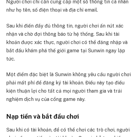
Người chơi chỉ cần cung cấp một số thông tin cá nhân
như họ tên, số điện thoại và địa chỉ email.
Sau khi điền đầy đủ thông tin, người chơi ấn nút xác
nhận và chờ đợi thông báo từ hệ thống. Sau khi tài
khoản được xác thực, người chơi có thể đăng nhập và
bắt đầu khám phá thế giới game tại Sunwin ngay lập
tức.
Một điểm đặc biệt là Sunwin không yêu cầu người chơi
phải mất phí để đăng ký tài khoản. Điều này tạo điều
kiện thuận lợi cho tất cả mọi người tham gia và trải
nghiệm dịch vụ của cổng game này.
Nạp tiền và bắt đầu chơi
Sau khi có tài khoản, để có thể chơi các trò chơi, người