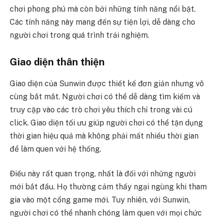
chơi phong phú mà còn bởi những tính năng nổi bật.
Các tính năng này mang đến sự tiện lợi, dễ dàng cho
người chơi trong quá trình trải nghiệm.
Giao diện thân thiện
Giao diện của Sunwin được thiết kế đơn giản nhưng vô
cùng bắt mắt. Người chơi có thể dễ dàng tìm kiếm và
truy cập vào các trò chơi yêu thích chỉ trong vài cú
click. Giao diện tối ưu giúp người chơi có thể tận dụng
thời gian hiệu quả mà không phải mất nhiều thời gian
để làm quen với hệ thống.
Điều này rất quan trọng, nhất là đối với những người
mới bắt đầu. Họ thường cảm thấy ngại ngùng khi tham
gia vào một cổng game mới. Tuy nhiên, với Sunwin,
người chơi có thể nhanh chóng làm quen với mọi chức