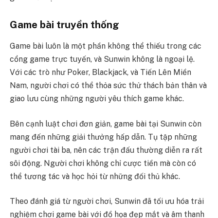
Game bài truyền thống
Game bài luôn là một phần không thể thiếu trong các
cổng game trực tuyến, và Sunwin không là ngoại lệ.
Với các trò như Poker, Blackjack, và Tiến Lên Miền
Nam, người chơi có thể thỏa sức thử thách bản thân và
giao lưu cùng những người yêu thích game khác.
Bên cạnh luật chơi đơn giản, game bài tại Sunwin còn
mang đến những giải thưởng hấp dẫn. Tụ tập những
người chơi tài ba, nên các trận đấu thường diễn ra rất
sôi động. Người chơi không chỉ cược tiền mà còn có
thể tương tác và học hỏi từ những đối thủ khác.
Theo đánh giá từ người chơi, Sunwin đã tối ưu hóa trải
nghiệm chơi game bài với đồ họa đẹp mắt và âm thanh