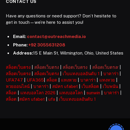
CONTACT US
Have any questions or need support? Don’t hesitate to
get in touch—we’re here to assist you!
Email:
contact@outreachmedia.io
Phone:
+92 3055631208
Address:
15 E Main St, Wilmington, Ohio, United States
สล็อตเว็บตรง
|
สล็อตเว็บตรง
|
สล็อตเว็บตรง
|
สล็อตเว็บตรงr
|
สล็อตเว็บตรง
|
สล็อตเว็บตรง
|
เว็บแทงบอลอันดับ 1
|
บาคาร่า
|
UFA747
|
UFA365
|
สล็อต
|
แทงหวย
|
บาคาร่า
|
แทงหวย
|
หวยออนไลน์
|
บาคาร่า
|
สมัคร ufabet
|
เว็บสล็อต
|
เว็บพนัน
|
สล็อต
|
แทงบอลโลก 2026
|
แทงบอลโลก
|
sunwin
|
บาคาร่า
|
สล็อต
|
สมัคร ufabet
|
ufa
|
เว็บแทงบอลอันดับ 1