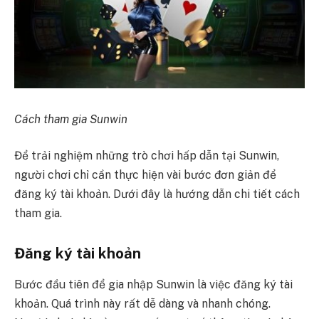
Cách tham gia Sunwin
Để trải nghiệm những trò chơi hấp dẫn tại Sunwin,
người chơi chỉ cần thực hiện vài bước đơn giản để
đăng ký tài khoản. Dưới đây là hướng dẫn chi tiết cách
tham gia.
Đăng ký tài khoản
Bước đầu tiên để gia nhập Sunwin là việc đăng ký tài
khoản. Quá trình này rất dễ dàng và nhanh chóng.