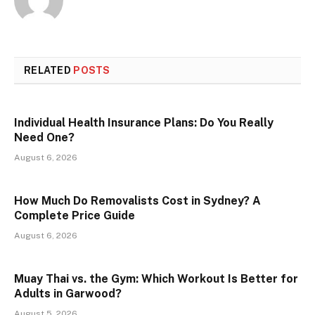
RELATED
POSTS
Individual Health Insurance Plans: Do You Really
Need One?
August 6, 2026
How Much Do Removalists Cost in Sydney? A
Complete Price Guide
August 6, 2026
Muay Thai vs. the Gym: Which Workout Is Better for
Adults in Garwood?
August 5, 2026