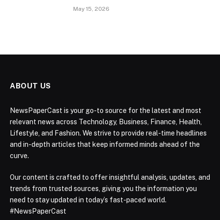
May 15, 2026
ABOUT US
NewsPaperCast is your go-to source for the latest and most
relevant news across Technology, Business, Finance, Health,
Lifestyle, and Fashion. We strive to provide real-time headlines
and in-depth articles that keep informed minds ahead of the
curve.
Our content is crafted to offer insightful analysis, updates, and
trends from trusted sources, giving you the information you
need to stay updated in today’s fast-paced world.
#NewsPaperCast