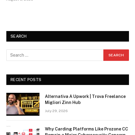
SEARCH
RECENT POSTS
Alternativa A Upwork | Trova Freelance
Migliori Zinn Hub
July 29, 2026
Why Carding Platforms Like Prozone CC