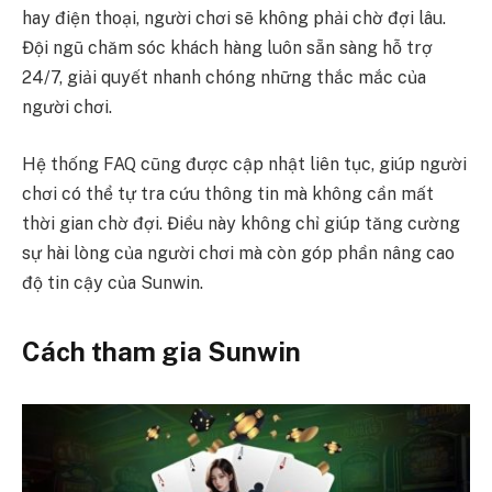
hay điện thoại, người chơi sẽ không phải chờ đợi lâu.
Đội ngũ chăm sóc khách hàng luôn sẵn sàng hỗ trợ
24/7, giải quyết nhanh chóng những thắc mắc của
người chơi.
Hệ thống FAQ cũng được cập nhật liên tục, giúp người
chơi có thể tự tra cứu thông tin mà không cần mất
thời gian chờ đợi. Điều này không chỉ giúp tăng cường
sự hài lòng của người chơi mà còn góp phần nâng cao
độ tin cậy của Sunwin.
Cách tham gia Sunwin